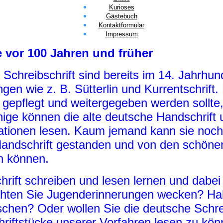
Kurioses
Gästebuch
Kontaktformular
Impressum
 vor 100 Jahren und früher
Schreibschrift sind bereits im 14. Jahrhund
n wie z. B. Sütterlin und Kurrentschrift. D
, gepflegt und weitergegeben werden sollte
ige können die alte deutsche Handschrift 
tionen lesen. Kaum jemand kann sie noch s
Handschrift gestanden und von den schönen
rn können.
rift schreiben und lesen lernen und dabei 
ten Sie Jugenderinnerungen wecken? Habe
schen? Oder wollen Sie die deutsche Schrei
chriftstücke unserer Vorfahren lesen zu kö